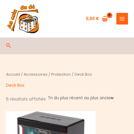
Aller
au
contenu
0,00
€
Rechercher
Accueil
/
Accessoires
/
Protection
/ Deck Box
Deck Box
Trié
6 résultats affichés
du
plus
récent
au
plus
ancien