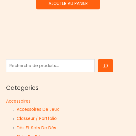
AJOUTER AU PANIER
R
e
c
Categories
h
e
Accessoires
r
Accessoires De Jeux
c
Classeur / Portfolio
h
Dés Et Sets De Dés
e