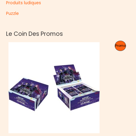
Produits ludiques
Puzzle
Le Coin Des Promos
P
Promo
R
O
D
U
I
T
E
N
P