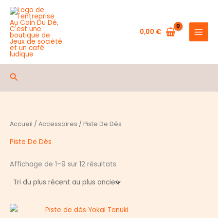
Aller
au
contenu
0,00
€
Rechercher
Accueil
/
Accessoires
/ Piste De Dés
Piste De Dés
Trié
Affichage de 1–9 sur 12 résultats
du
plus
récent
au
plus
ancien