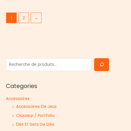
1
2
→
R
e
c
Categories
h
e
Accessoires
r
Accessoires De Jeux
c
Classeur / Portfolio
h
Dés Et Sets De Dés
e