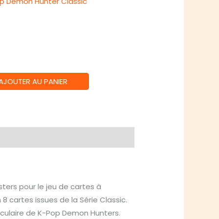
op Demon Hunter Classic
actuel
est :
38,00 €.
AJOUTER AU PANIER
ers pour le jeu de cartes à
cartes issues de la Série Classic.
taculaire de K-Pop Demon Hunters.