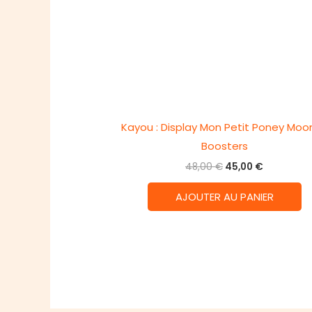
Kayou : Display Mon Petit Poney Moon
Boosters
Le
Le
48,00
€
45,00
€
prix
prix
initial
actuel
AJOUTER AU PANIER
était :
est :
48,00 €.
45,00 €.