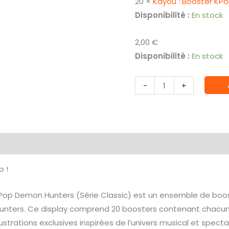
20 ×
Kayou : Booster KP
initial
Disponibilité :
En stock
était :
2,00
€
40,00 €.
Disponibilité :
En stock
quantité
-
+
de
Kayou
:
Display
émentaires
Avis (0)
de
20
p !
Booster
KPop
Pop Demon Hunters (Série Classic) est un ensemble de boost
Demon
nters. Ce display comprend 20 boosters contenant chacun 8 
Hunter
lustrations exclusives inspirées de l’univers musical et spec