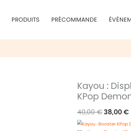
PRODUITS
PRÉCOMMANDE
ÉVÈNE
Kayou : Disp
KPop Demon 
Le
40,00
€
38,00
€
prix