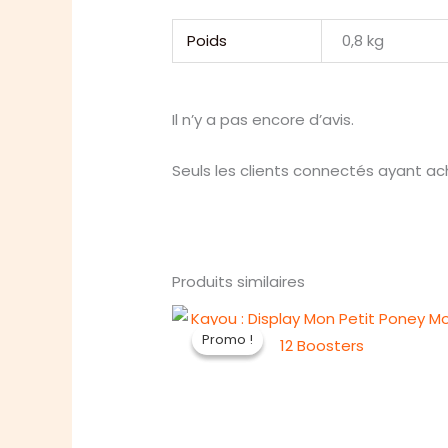
Poids
0,8 kg
Il n’y a pas encore d’avis.
Seuls les clients connectés ayant ache
Produits similaires
Promo !
Promo !