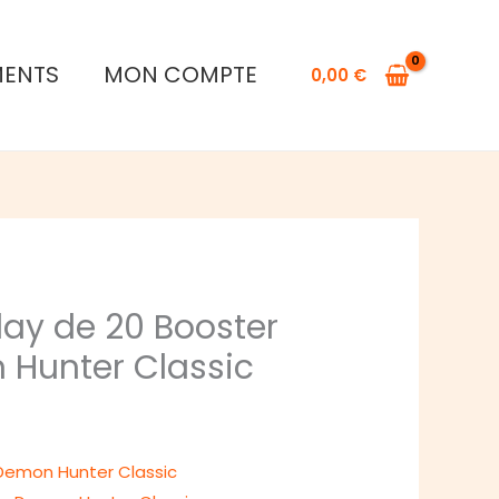
était :
actuel
40,00 €.
est :
MENTS
MON COMPTE
0,00
€
38,00 €.
lay de 20 Booster
Hunter Classic
Le
prix