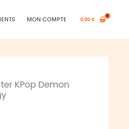
MENTS
MON COMPTE
0,00
€
ster KPop Demon
gy