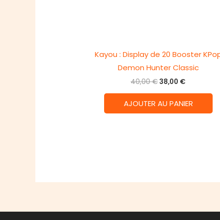
Kayou : Display de 20 Booster KPo
Demon Hunter Classic
Le
Le
40,00
€
38,00
€
prix
prix
initial
actuel
AJOUTER AU PANIER
était :
est :
40,00 €.
38,00 €.