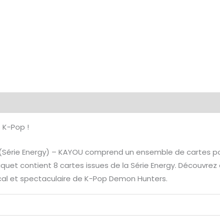
émentaires
Avis (0)
s K-Pop !
Série Energy) – KAYOU comprend un ensemble de cartes pour
et contient 8 cartes issues de la Série Energy. Découvrez d
sical et spectaculaire de K-Pop Demon Hunters.