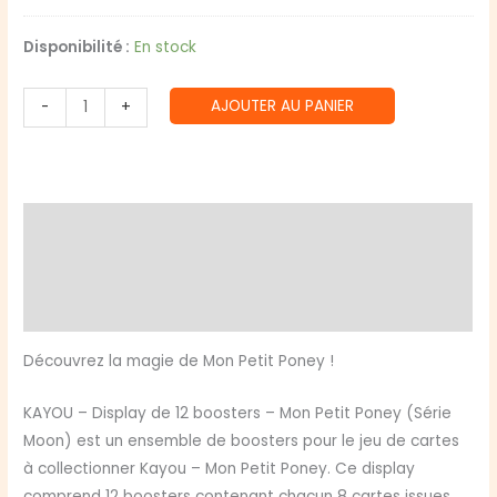
Disponibilité :
En stock
quantité
AJOUTER AU PANIER
-
+
de
Kayou
:
Display
Description
Mon
Petit
Informations complémentaires
Poney
Avis (0)
Moon
12
Découvrez la magie de Mon Petit Poney !
Boosters
KAYOU – Display de 12 boosters – Mon Petit Poney (Série
Moon) est un ensemble de boosters pour le jeu de cartes
à collectionner Kayou – Mon Petit Poney. Ce display
comprend 12 boosters contenant chacun 8 cartes issues