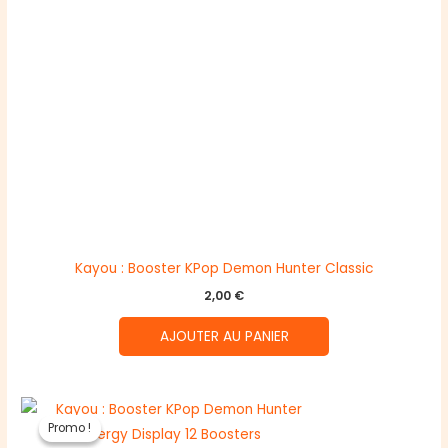
Kayou : Booster KPop Demon Hunter Classic
2,00
€
AJOUTER AU PANIER
Promo !
Promo !