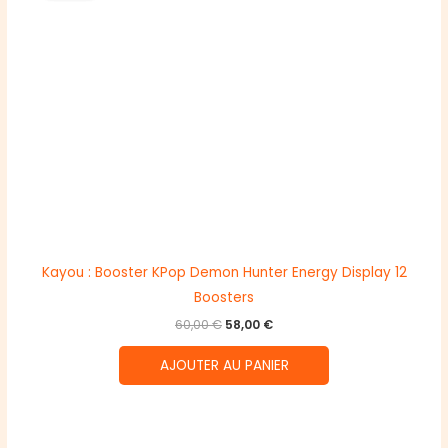
Kayou : Booster KPop Demon Hunter Energy Display 12
Boosters
Le
Le
60,00
€
58,00
€
prix
prix
initial
actuel
AJOUTER AU PANIER
était :
est :
60,00 €.
58,00 €.