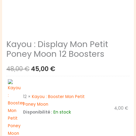
Kayou : Display Mon Petit
Poney Moon 12 Boosters
Le
Le
48,00
€
45,00
€
prix
prix
initial
actuel
12 ×
Kayou : Booster Mon Petit
était :
est :
Poney Moon
4,00
€
En stock
Disponibilité :
48,00 €.
45,00 €.