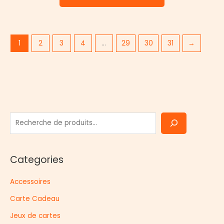
1
2
3
4
…
29
30
31
→
R
e
c
Categories
h
e
Accessoires
r
Carte Cadeau
c
h
Jeux de cartes