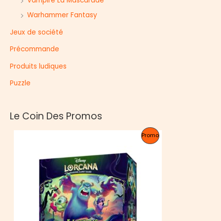
Vampire La Mascarade
Warhammer Fantasy
Jeux de société
Précommande
Produits ludiques
Puzzle
Le Coin Des Promos
P
Promo
R
O
D
U
I