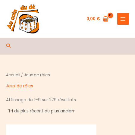
Aller
au
contenu
0,00
€
Rechercher
Accueil
/ Jeux de rôles
Jeux de rôles
Trié
Affichage de 1–9 sur 279 résultats
du
plus
récent
au
plus
ancien