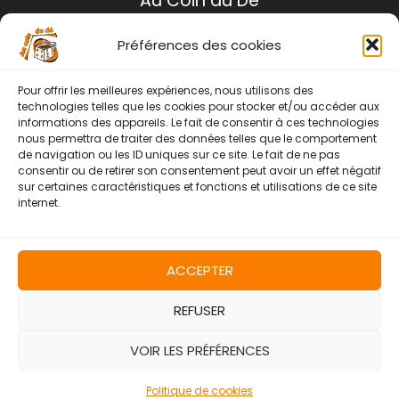
Au Coin du Dé
i
e
O
a
l
l
e
N
Préférences des cookies
é
s
Mentions légales
t
t
a
Conditions générales de ventes
Pour offrir les meilleures expériences, nous utilisons des
i
:
Politique de retour
t
1
technologies telles que les cookies pour stocker et/ou accéder aux
2
informations des appareils. Le fait de consentir à ces technologies
Contact
:
9
nous permettra de traiter des données telles que le comportement
1
,
de navigation ou les ID uniques sur ce site. Le fait de ne pas
4
0
Instagram
Facebook
consentir ou de retirer son consentement peut avoir un effet négatif
4
0
sur certaines caractéristiques et fonctions et utilisations de ce site
,
internet.
0
€
0
.
€
.
ACCEPTER
REFUSER
Copyright © 2026 | Au Coin Du Dé
VOIR LES PRÉFÉRENCES
Politique de cookies