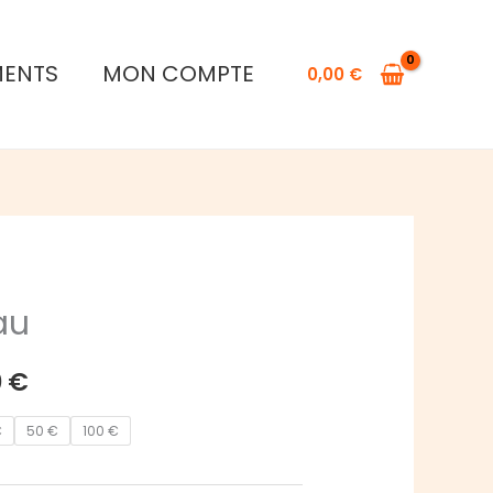
prix :
10,00 €
MENTS
MON COMPTE
0,00
€
à
100,00 €
au
Plage
0
€
de
€
50 €
100 €
prix :