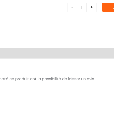
quantité
-
+
de
Carte
Cadeau
té ce produit ont la possibilité de laisser un avis.