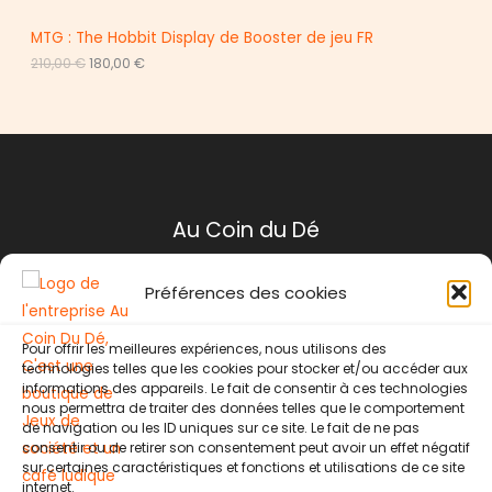
4
0
R
,
MTG : The Hobbit Display de Booster de jeu FR
0
€
L
L
210,00
€
180,00
€
O
0
.
e
e
p
p
M
€
r
r
.
i
i
O
x
x
i
a
T
n
c
i
t
I
t
u
Au Coin du Dé
i
e
O
a
l
l
e
N
Préférences des cookies
é
s
Mentions légales
t
t
a
Conditions générales de ventes
i
:
Pour offrir les meilleures expériences, nous utilisons des
Politique de retour
t
1
technologies telles que les cookies pour stocker et/ou accéder aux
8
Contact
informations des appareils. Le fait de consentir à ces technologies
:
0
nous permettra de traiter des données telles que le comportement
2
,
de navigation ou les ID uniques sur ce site. Le fait de ne pas
1
0
Instagram
Facebook
consentir ou de retirer son consentement peut avoir un effet négatif
0
0
,
sur certaines caractéristiques et fonctions et utilisations de ce site
0
€
internet.