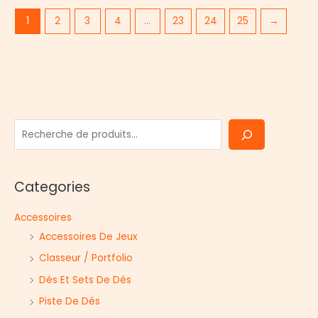
1
2
3
4
…
23
24
25
→
R
e
c
Categories
h
e
Accessoires
r
Accessoires De Jeux
c
Classeur / Portfolio
h
Dés Et Sets De Dés
e
r
Piste De Dés