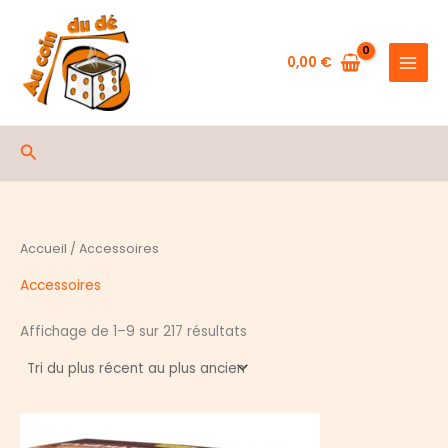
Aller
au
contenu
0,00
€
Rechercher
Accueil
/ Accessoires
Accessoires
Trié
Affichage de 1–9 sur 217 résultats
du
plus
récent
au
plus
ancien