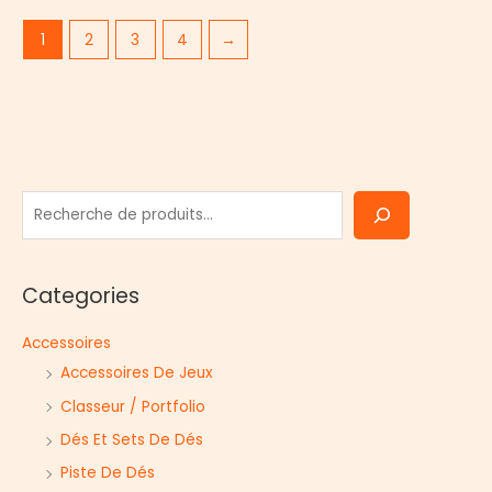
1
2
3
4
→
R
e
c
Categories
h
e
Accessoires
r
Accessoires De Jeux
c
Classeur / Portfolio
h
Dés Et Sets De Dés
e
r
Piste De Dés