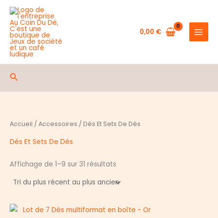
Aller
au
contenu
0,00
€
Rechercher
Accueil
/
Accessoires
/ Dés Et Sets De Dés
Dés Et Sets De Dés
Trié
Affichage de 1–9 sur 31 résultats
du
plus
récent
au
plus
ancien