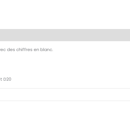
de
7
Dés
multiformat
émentaires
Avis (0)
en
boîte
ec des chiffres en blanc.
-
Or
nacré
et D20