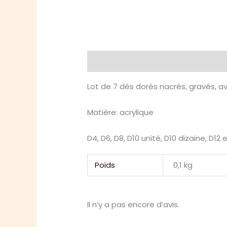
Description
Informations compl
Lot de 7 dés dorés nacrés, gravés, av
Matière: acrylique
D4, D6, D8, D10 unité, D10 dizaine, D12 
Poids
0,1 kg
Il n’y a pas encore d’avis.