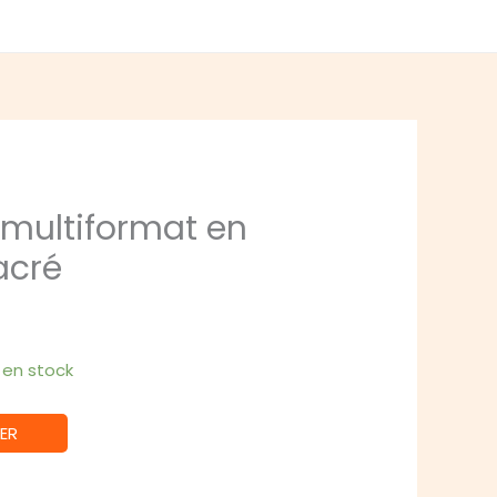
 multiformat en
acré
1 en stock
ER