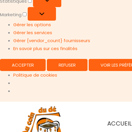
Statistiques
Marketing
Marketing
Gérer les options
Gérer les services
Gérer {vendor_count} fournisseurs
En savoir plus sur ces finalités
ACCEPTER
REFUSER
VOIR LES PRÉF
Politique de cookies
Aller
au
contenu
ACCUEIL