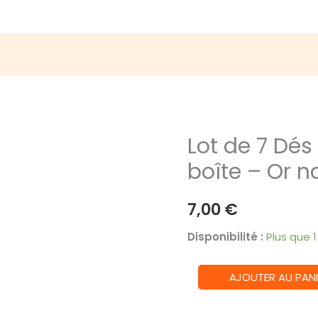
Lot de 7 Dés
boîte – Or n
7,00
€
Disponibilité :
Plus que 
quantité
AJOUTER AU PANI
de
Lot