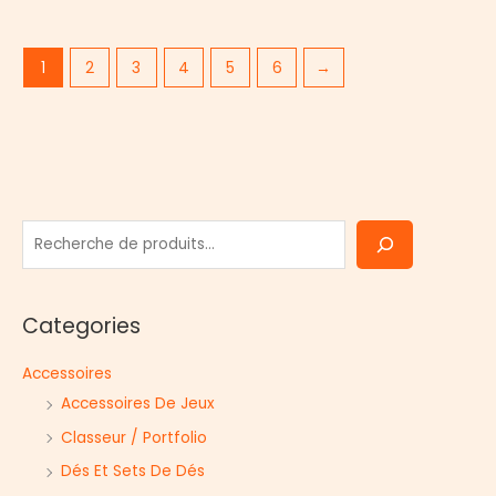
1
2
3
4
5
6
→
R
e
c
Categories
h
e
Accessoires
r
Accessoires De Jeux
c
Classeur / Portfolio
h
Dés Et Sets De Dés
e