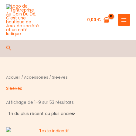
Aller
au
contenu
0,00
€
Rechercher
Accueil
/
Accessoires
/ Sleeves
Sleeves
Trié
Affichage de 1–9 sur 53 résultats
du
plus
récent
au
plus
ancien