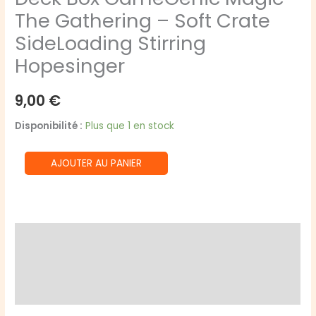
The Gathering – Soft Crate
SideLoading Stirring
Hopesinger
9,00
€
Disponibilité :
Plus que 1 en stock
quantité
AJOUTER AU PANIER
de
Deck
Box
GameGenic
Description
Magic
Informations complémentaires
The
Gathering
Avis (0)
-