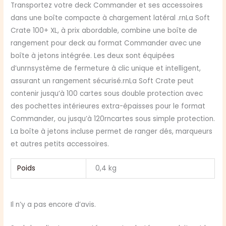
Soft
Transportez votre deck Commander et ses accessoires
Crate
dans une boîte compacte à chargement latéral .rnLa Soft
SideLoading
Crate 100+ XL, à prix abordable, combine une boîte de
Stirring
rangement pour deck au format Commander avec une
Hopesinger
boîte à jetons intégrée. Les deux sont équipées
d’unrnsystème de fermeture à clic unique et intelligent,
assurant un rangement sécurisé.rnLa Soft Crate peut
contenir jusqu’à 100 cartes sous double protection avec
des pochettes intérieures extra-épaisses pour le format
Commander, ou jusqu’à 120rncartes sous simple protection.
La boîte à jetons incluse permet de ranger dés, marqueurs
et autres petits accessoires.
Poids
0,4 kg
Il n’y a pas encore d’avis.