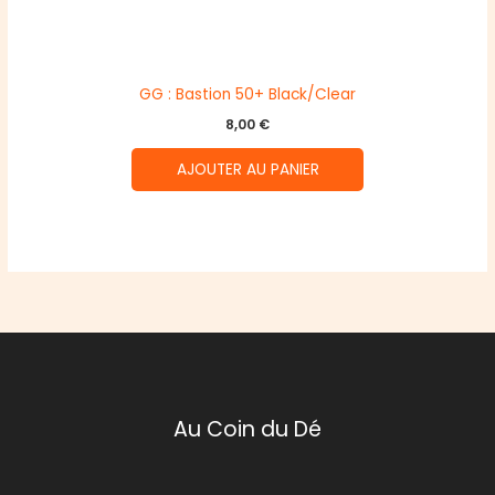
GG : Bastion 50+ Black/Clear
8,00
€
AJOUTER AU PANIER
Au Coin du Dé