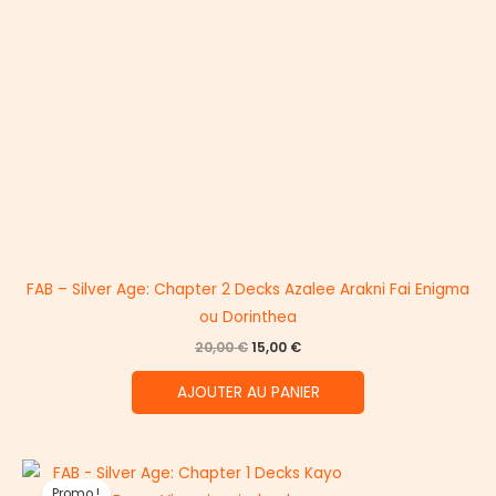
FAB – Silver Age: Chapter 2 Decks Azalee Arakni Fai Enigma
ou Dorinthea
Le
Le
20,00
€
15,00
€
prix
prix
initial
actuel
AJOUTER AU PANIER
était :
est :
20,00 €.
15,00 €.
Promo !