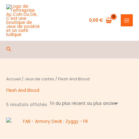
Aller
au
contenu
0,00
€
Rechercher
Accueil
/
Jeux de cartes
/ Flesh And Blood
Flesh And Blood
Trié
5 résultats affichés
du
plus
récent
au
plus
ancien