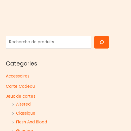
R
e
c
Categories
h
e
Accessoires
r
Carte Cadeau
c
h
Jeux de cartes
e
Altered
r
Classique
Flesh And Blood
Gundam