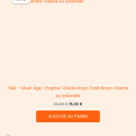
FAB – Silver Age: Chapter 1 Decks Kayo Dash Bravo Viserai
ou iyslander
Le
Le
20,00
€
15,00
€
prix
prix
initial
actuel
AJOUTER AU PANIER
était :
est :
20,00 €.
15,00 €.