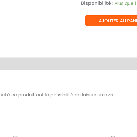
prix
p
Disponibilité :
Plus que 
initial
a
quantité
AJOUTER AU PANI
était :
e
de
FAB
20,00 €.
1
-
Silver
Age:
Chapter
1
Decks
Kayo
té ce produit ont la possibilité de laisser un avis.
Dash
Bravo
Viserai
ou
iyslander