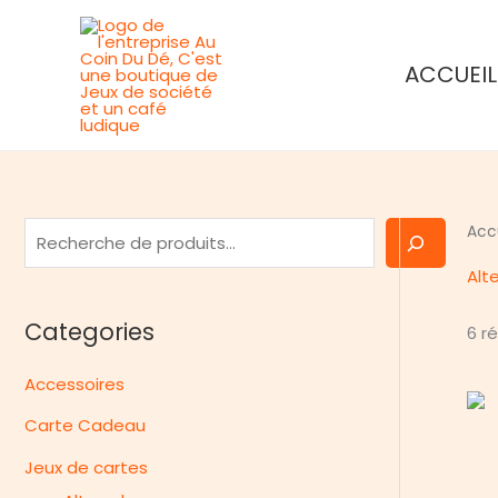
Aller
au
ACCUEIL
contenu
R
Acc
e
Alt
c
Categories
6 r
h
e
Accessoires
r
Carte Cadeau
c
h
Jeux de cartes