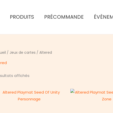
PRODUITS
PRÉCOMMANDE
ÉVÈNE
ueil
/
Jeux de cartes
/ Altered
ered
Trié
ésultats affichés
du
plus
récent
au
plus
ancien