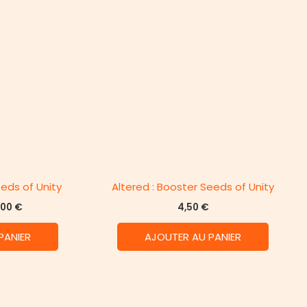
eeds of Unity
Altered : Booster Seeds of Unity
Le
,00
€
4,50
€
x
prix
tial
actuel
PANIER
AJOUTER AU PANIER
it :
est :
,00 €.
95,00 €.