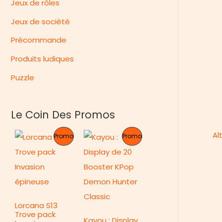
Jeux de rôles
Jeux de société
Précommande
Produits ludiques
Puzzle
Le Coin Des Promos
Al
P
P
Promo
Promo
R
R
O
O
D
D
Lorcana S13
U
U
Trove pack
Kayou : Display