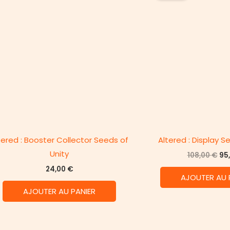
tered : Booster Collector Seeds of
Altered : Display S
Unity
Le
108,00
€
95
pri
24,00
€
ini
AJOUTER AU 
éta
108
AJOUTER AU PANIER