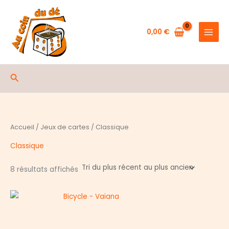
Aller
au
contenu
0,00
€
Rechercher
Accueil
/
Jeux de cartes
/ Classique
Classique
Trié
8 résultats affichés
du
plus
récent
au
plus
ancien