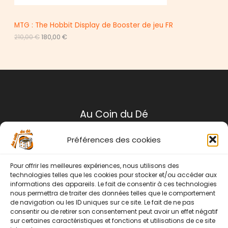
P
4
0
4
0
R
,
MTG : The Hobbit Display de Booster de jeu FR
0
€
L
L
210,00
€
180,00
€
O
0
.
e
e
p
p
M
€
r
r
.
i
i
O
x
x
i
a
T
n
c
i
t
I
t
u
Au Coin du Dé
i
e
O
a
l
l
e
N
Préférences des cookies
é
s
Mentions légales
t
t
a
Conditions générales de ventes
Pour offrir les meilleures expériences, nous utilisons des
i
:
Politique de retour
t
1
technologies telles que les cookies pour stocker et/ou accéder aux
8
informations des appareils. Le fait de consentir à ces technologies
Contact
:
0
nous permettra de traiter des données telles que le comportement
2
,
de navigation ou les ID uniques sur ce site. Le fait de ne pas
1
0
Instagram
Facebook
consentir ou de retirer son consentement peut avoir un effet négatif
0
0
sur certaines caractéristiques et fonctions et utilisations de ce site
,