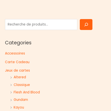
R
e
c
Categories
h
e
Accessoires
r
Carte Cadeau
c
h
Jeux de cartes
e
Altered
r
Classique
Flesh And Blood
Gundam
Kayou