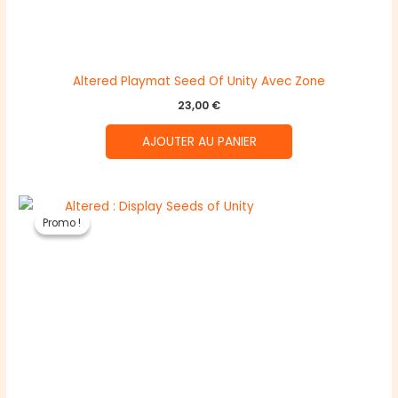
Altered Playmat Seed Of Unity Avec Zone
23,00
€
AJOUTER AU PANIER
Promo !
Promo !