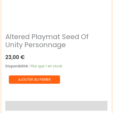
Altered Playmat Seed Of
Unity Personnage
23,00
€
Disponibilité :
Plus que 1 en stock
quantité
AJOUTER AU PANIER
de
Altered
Playmat
Seed
Avis (0)
Of