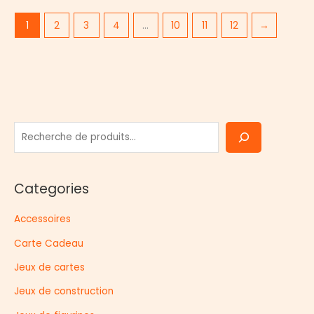
1
2
3
4
…
10
11
12
→
R
e
c
Categories
h
e
Accessoires
r
Carte Cadeau
c
h
Jeux de cartes
e
Jeux de construction
r