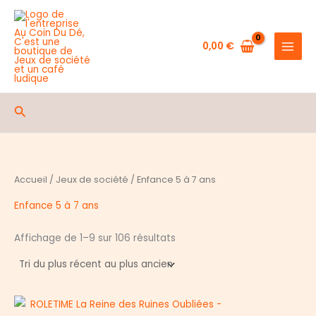
Aller
au
contenu
0,00
€
Rechercher
Accueil
/
Jeux de société
/ Enfance 5 à 7 ans
Enfance 5 à 7 ans
Trié
Affichage de 1–9 sur 106 résultats
du
plus
récent
au
plus
ancien