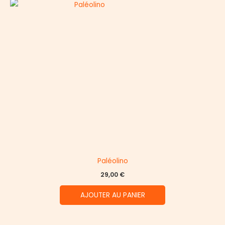
Paléolino
29,00
€
AJOUTER AU PANIER