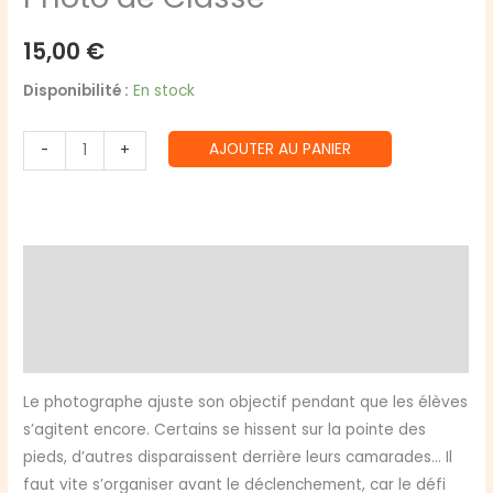
15,00
€
Disponibilité :
En stock
quantité
AJOUTER AU PANIER
-
+
de
Photo
de
Classe
Description
Informations complémentaires
Avis (0)
Le photographe ajuste son objectif pendant que les élèves
s’agitent encore. Certains se hissent sur la pointe des
pieds, d’autres disparaissent derrière leurs camarades… Il
faut vite s’organiser avant le déclenchement, car le défi