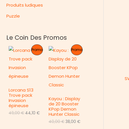
Produits ludiques
Puzzle
Le Coin Des Promos
P
P
Promo
Promo
R
R
O
O
S
D
D
Lorcana S13
U
U
Trove pack
Kayou : Display
Invasion
I
I
de 20 Booster
épineuse
KPop Demon
T
T
L
L
49,00
€
44,10
€
Hunter Classic
e
e
L
L
40,00
€
38,00
€
E
E
p
p
e
e
r
r