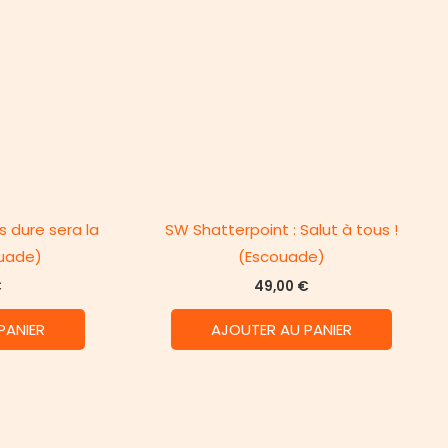
s dure sera la
SW Shatterpoint : Salut à tous !
uade)
(Escouade)
€
49,00
€
PANIER
AJOUTER AU PANIER