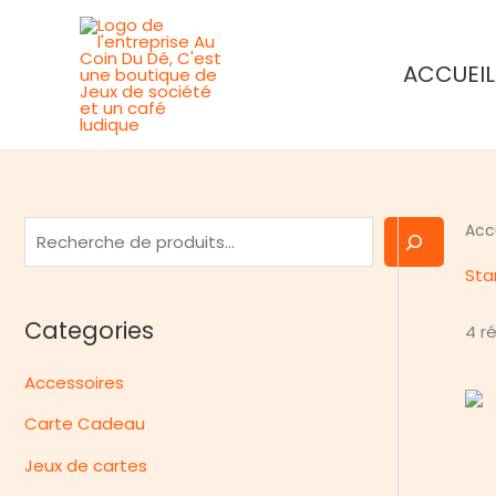
Aller
au
ACCUEIL
contenu
R
Acc
e
Sta
c
Categories
4 r
h
e
Accessoires
r
Carte Cadeau
c
h
Jeux de cartes