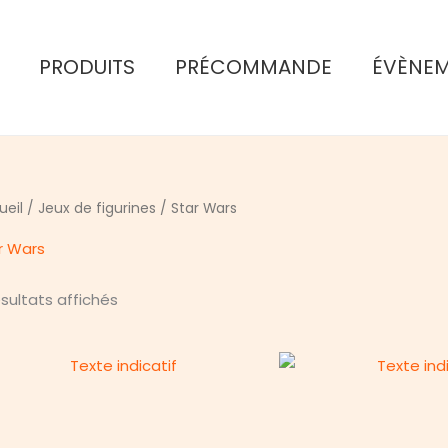
PRODUITS
PRÉCOMMANDE
ÉVÈNE
ueil
/
Jeux de figurines
/ Star Wars
r Wars
Trié
ésultats affichés
du
plus
récent
au
plus
ancien