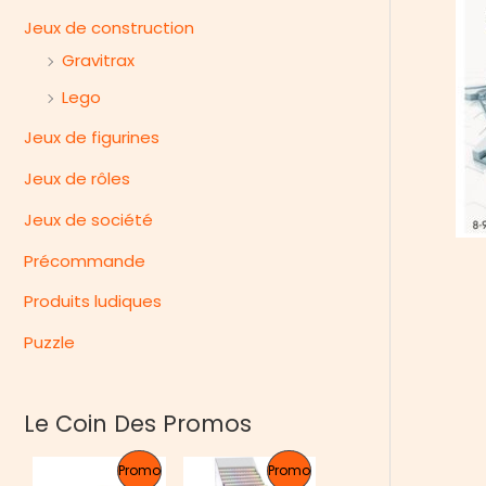
e
Jeux de construction
r
Gravitrax
Lego
Jeux de figurines
Jeux de rôles
Jeux de société
Précommande
Produits ludiques
Puzzle
Le Coin Des Promos
P
P
Promo
Promo