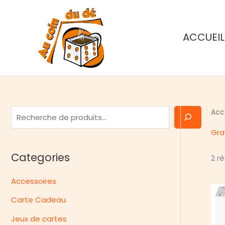
Aller
au
contenu
ACCUEIL
R
Acc
e
Gra
c
Categories
2 r
h
e
Accessoires
r
Carte Cadeau
c
h
Jeux de cartes