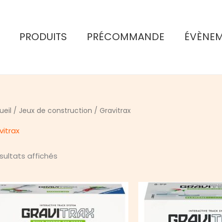
PRODUITS
PRÉCOMMANDE
ÉVÈNE
ueil
/
Jeux de construction
/ Gravitrax
vitrax
Trié
ésultats affichés
du
plus
récent
au
plus
ancien