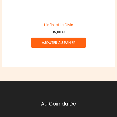
L’Infini et le Divin
15,00
€
AJOUTER AU PANIER
Au Coin du Dé