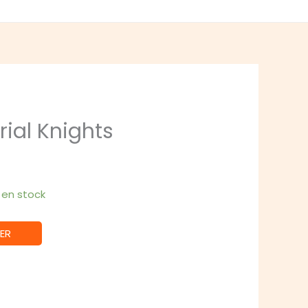
ial Knights
1 en stock
ER