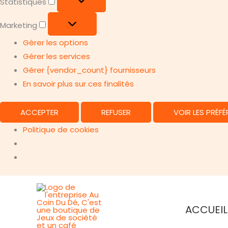
Statistiques
Marketing
Marketing
Gérer les options
Gérer les services
Gérer {vendor_count} fournisseurs
En savoir plus sur ces finalités
ACCEPTER
REFUSER
VOIR LES PRÉF
Politique de cookies
Aller
au
ACCUEIL
contenu