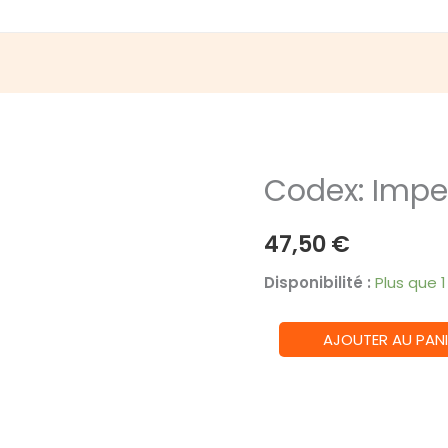
Codex: Imper
47,50
€
Disponibilité :
Plus que 
quantité
AJOUTER AU PANI
de
Codex:
Imperial
Knights