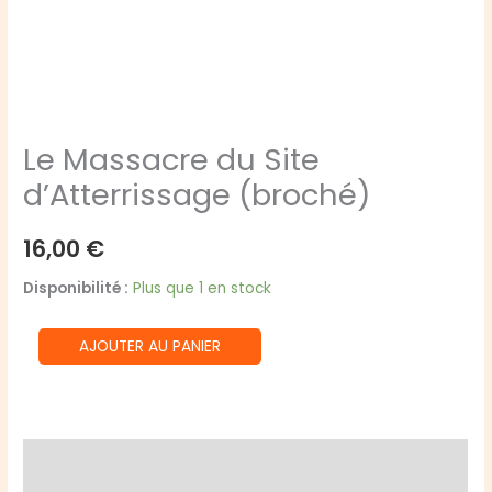
Le Massacre du Site
d’Atterrissage (broché)
16,00
€
Disponibilité :
Plus que 1 en stock
quantité
AJOUTER AU PANIER
de
Le
Massacre
du
Description
Site