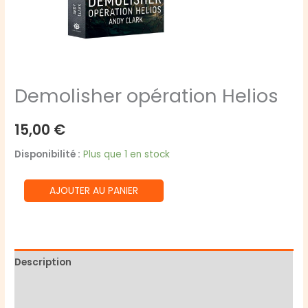
Demolisher opération Helios
15,00
€
Disponibilité :
Plus que 1 en stock
quantité
AJOUTER AU PANIER
de
Demolisher
opération
Helios
Description
Informations complémentaires