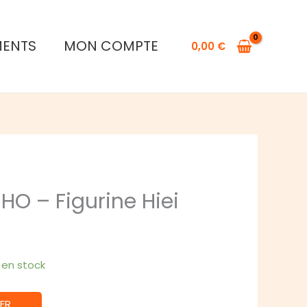
de
YU
MENTS
MON COMPTE
YU
0,00
€
HAKUSHO
-
Figurine
Hiei
HO – Figurine Hiei
1 en stock
ER