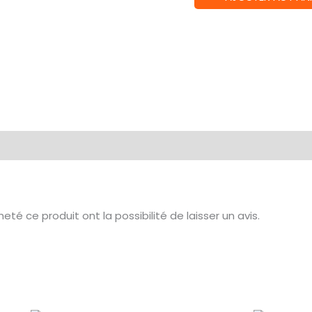
de
YU
YU
HAKUSHO
-
Figurine
Hiei
té ce produit ont la possibilité de laisser un avis.