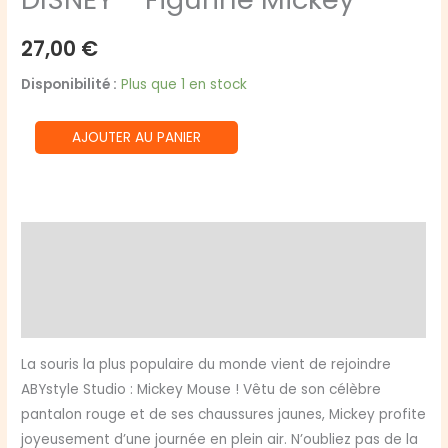
27,00
€
Disponibilité :
Plus que 1 en stock
quantité
AJOUTER AU PANIER
de
DISNEY
-
Figurine
Description
Mickey
Informations complémentaires
Avis (0)
La souris la plus populaire du monde vient de rejoindre
ABYstyle Studio : Mickey Mouse ! Vêtu de son célèbre
pantalon rouge et de ses chaussures jaunes, Mickey profite
joyeusement d’une journée en plein air. N’oubliez pas de la