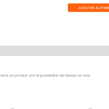
quantité
AJOUTER AU PANI
de
DISNEY
-
Figurine
Rose
Enchantée
té ce produit ont la possibilité de laisser un avis.