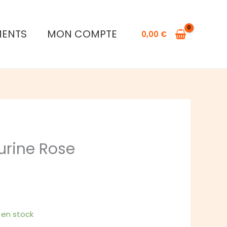
de
DISNEY
MENTS
MON COMPTE
-
0,00
€
Figurine
Rose
Enchantée
urine Rose
1 en stock