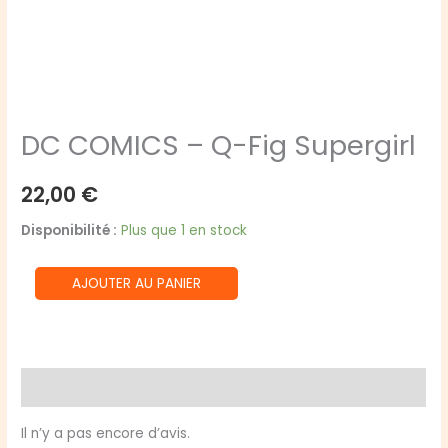
DC COMICS – Q-Fig Supergirl
22,00
€
Disponibilité :
Plus que 1 en stock
quantité
AJOUTER AU PANIER
de
DC
COMICS
-
Avis (0)
Q-
Fig
Il n’y a pas encore d’avis.