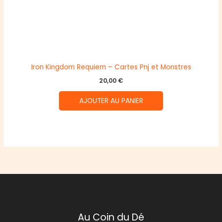
Iron Kingdom Requiem – Cartes Pnj et Monstres
20,00
€
AJOUTER AU PANIER
Au Coin du Dé