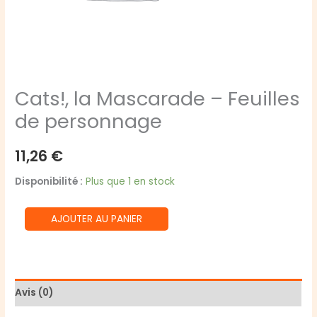
Cats!, la Mascarade – Feuilles
de personnage
11,26
€
Disponibilité :
Plus que 1 en stock
quantité
AJOUTER AU PANIER
de
Cats!,
la
Mascarade
Avis (0)
-