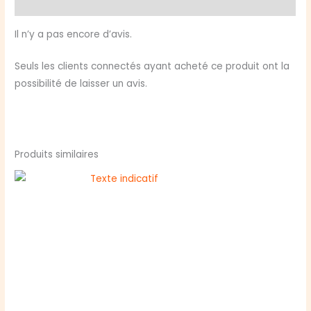
Avis (0)
Pack
Flood
Il n’y a pas encore d’avis.
and
Flames
Seuls les clients connectés ayant acheté ce produit ont la
+
possibilité de laisser un avis.
Dark
Machinations
Produits similaires