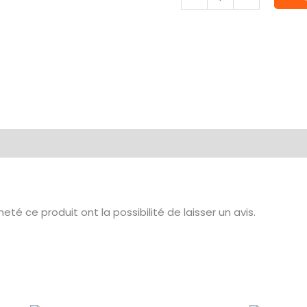
de
ALONG
HISTORY
té ce produit ont la possibilité de laisser un avis.