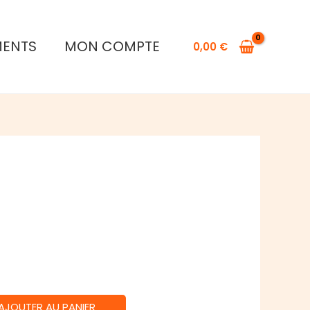
The
Crew
MENTS
MON COMPTE
0,00
€
AJOUTER AU PANIER