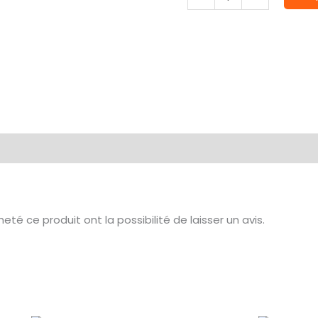
de
The
Crew
té ce produit ont la possibilité de laisser un avis.