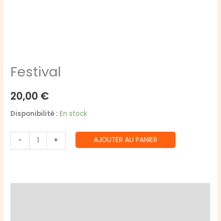
Festival
20,00
€
Disponibilité :
En stock
quantité
AJOUTER AU PANIER
-
+
de
Festival
Description
Informations complémentaires