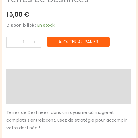
15,00
€
Disponibilité :
En stock
quantité
AJOUTER AU PANIER
-
+
de
Terres
de
Destinées
Description
Informations complémentaires
Avis (0)
Terres de Destinées: dans un royaume où magie et
complots s’entrelacent, usez de stratégie pour accomplir
votre destinée !