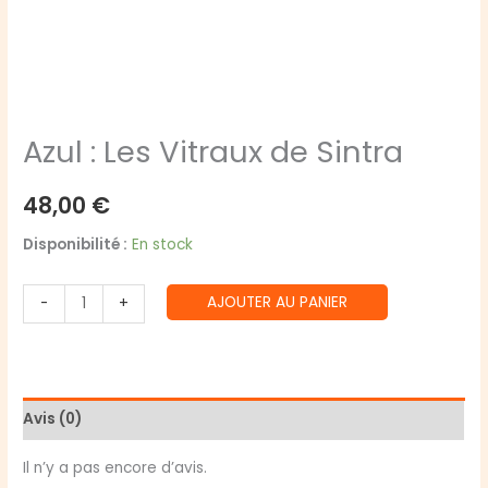
Azul : Les Vitraux de Sintra
48,00
€
Disponibilité :
En stock
quantité
AJOUTER AU PANIER
-
+
de
Azul
:
Les
Avis (0)
Vitraux
de
Il n’y a pas encore d’avis.
Sintra