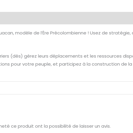
émentaires
Avis (0)
ihuacan, modèle de l’Ère Précolombienne ! Usez de stratégie
riers (dés) gérez leurs déplacements et les ressources dis
ns pour votre peuple, et participez à la construction de la
té ce produit ont la possibilité de laisser un avis.