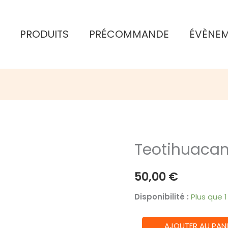
PRODUITS
PRÉCOMMANDE
ÉVÈNE
Teotihuacan
50,00
€
Disponibilité :
Plus que 
quantité
AJOUTER AU PANI