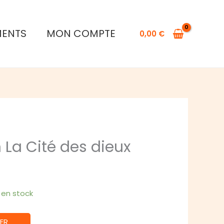
de
Teotihuacan
MENTS
MON COMPTE
La
0,00
€
Cité
des
dieux
 La Cité des dieux
1 en stock
ER