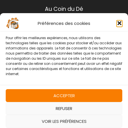
Au Coin du Dé
Préférences des cookies
Mentions légales
Conditions générales de ventes
Pour offrir les meilleures expériences, nous utilisons des
Politique de retour
technologies telles que les cookies pour stocker et/ou accéder aux
informations des appareils. Le fait de consentir à ces technologies
Contact
nous permettra de traiter des données telles que le comportement
de navigation ou les ID uniques sur ce site. Le fait de ne pas
Instagram
Facebook
consentir ou de retirer son consentement peut avoir un effet négatif
sur certaines caractéristiques et fonctions et utilisations de ce site
internet.
ACCEPTER
REFUSER
Copyright © 2026 | Au Coin Du Dé
VOIR LES PRÉFÉRENCES