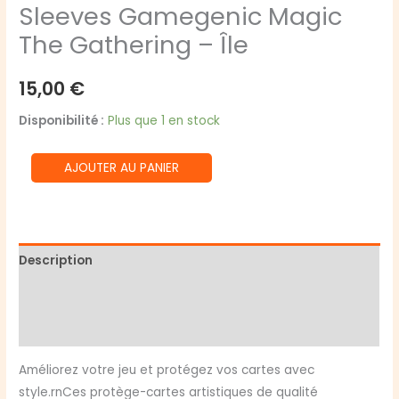
Sleeves Gamegenic Magic
The Gathering – Île
15,00
€
Disponibilité :
Plus que 1 en stock
quantité
AJOUTER AU PANIER
de
Sleeves
Gamegenic
Magic
Description
The
Informations complémentaires
Gathering
-
Avis (0)
Île
Améliorez votre jeu et protégez vos cartes avec
style.rnCes protège-cartes artistiques de qualité