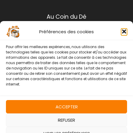
Au Coin du Dé
Préférences des cookies
Mentions légales
Conditions générales de ventes
Pour offrir les meilleures expériences, nous utilisons des
Politique de retour
technologies telles que les cookies pour stocker et/ou accéder aux
informations des appareils. Le fait de consentir à ces technologies
Contact
nous permettra de traiter des données telles que le comportement
de navigation ou les ID uniques sur ce site. Le fait de ne pas
Instagram
Facebook
consentir ou de retirer son consentement peut avoir un effet négatif
sur certaines caractéristiques et fonctions et utilisations de ce site
internet.
ACCEPTER
REFUSER
Copyright © 2026 | Au Coin Du Dé