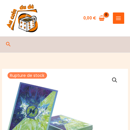
Aller
au
contenu
0,00
€
Rechercher
Rupture de stock