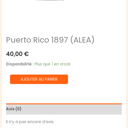
Puerto Rico 1897 (ALEA)
40,00
€
Disponibilité :
Plus que 1 en stock
quantité
AJOUTER AU PANIER
de
Puerto
Rico
1897
Avis (0)
(ALEA)
Il n’y a pas encore d’avis.