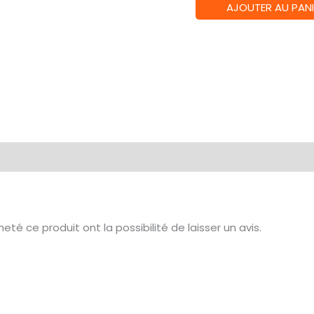
quantité
AJOUTER AU PANI
de
Pochon
Dextre
té ce produit ont la possibilité de laisser un avis.