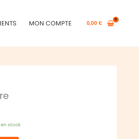
de
Pochon
Dextre
MENTS
MON COMPTE
0,00
€
re
1 en stock