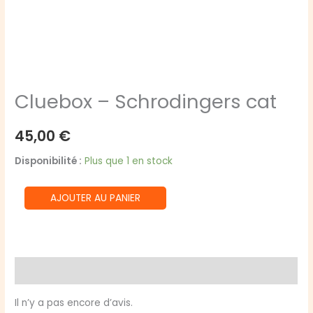
Cluebox – Schrodingers cat
45,00
€
Disponibilité :
Plus que 1 en stock
quantité
AJOUTER AU PANIER
de
Cluebox
-
Schrodingers
Avis (0)
cat
Il n’y a pas encore d’avis.