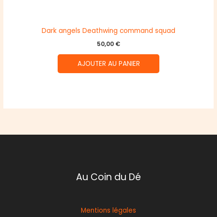
Dark angels Deathwing command squad
50,00
€
AJOUTER AU PANIER
Au Coin du Dé
Mentions légales