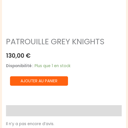
PATROUILLE GREY KNIGHTS
130,00
€
Disponibilité :
Plus que 1 en stock
quantité
AJOUTER AU PANIER
de
PATROUILLE
GREY
KNIGHTS
Avis (0)
Il n’y a pas encore d’avis.