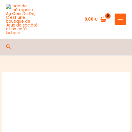
de
Aller
IMPERIAL
au
KNIGHTS:
contenu
0,00
€
CHEVALIERS
ARMIGERS
Rechercher