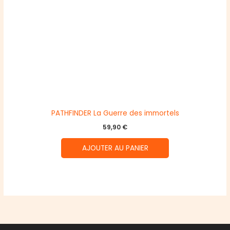
PATHFINDER La Guerre des immortels
59,90
€
AJOUTER AU PANIER