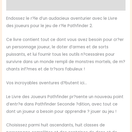
Avis (0)
Endossez le r?le d’un audacieux aventurier avec le Livre
des joueurs pour le jeu de r?le Pathfinder 2.
Ce livre contient tout ce dont vous avez besoin pour cr?er
un personnage joueur, le doter d’armes et de sorts
puissants, et lui fournir tous les outils n?cessaires pour
survivre dans un monde rempli de monstres mortels, de m?
chants inf?mes et de tr?sors fabuleux !
Vos incroyables aventures d?butent ici…
Le Livre des Joueurs Pathfinder pr?sente un nouveau point
d’entr?e dans Pathfinder Seconde ?dition, avec tout ce
dont un joueur a besoin pour apprendre ? jouer au jeu !
Choisissez parmi huit ascendants, huit classes de