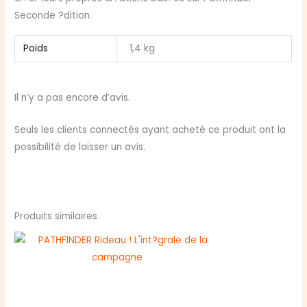
Seconde ?dition.
Poids
1,4 kg
Il n’y a pas encore d’avis.
Seuls les clients connectés ayant acheté ce produit ont la
possibilité de laisser un avis.
Produits similaires