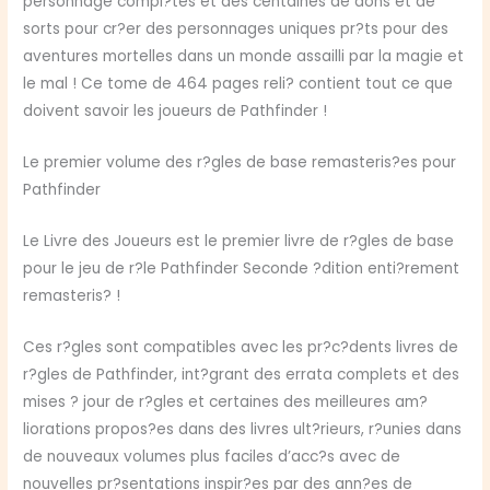
personnage compl?tes et des centaines de dons et de
sorts pour cr?er des personnages uniques pr?ts pour des
aventures mortelles dans un monde assailli par la magie et
le mal ! Ce tome de 464 pages reli? contient tout ce que
doivent savoir les joueurs de Pathfinder !
Le premier volume des r?gles de base remasteris?es pour
Pathfinder
Le Livre des Joueurs est le premier livre de r?gles de base
pour le jeu de r?le Pathfinder Seconde ?dition enti?rement
remasteris? !
Ces r?gles sont compatibles avec les pr?c?dents livres de
r?gles de Pathfinder, int?grant des errata complets et des
mises ? jour de r?gles et certaines des meilleures am?
liorations propos?es dans des livres ult?rieurs, r?unies dans
de nouveaux volumes plus faciles d’acc?s avec de
nouvelles pr?sentations inspir?es par des ann?es de