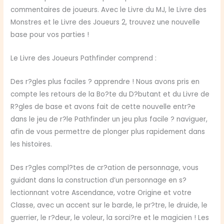
commentaires de joueurs. Avec le Livre du MJ, le Livre des
Monstres et le Livre des Joueurs 2, trouvez une nouvelle
base pour vos parties !
Le Livre des Joueurs Pathfinder comprend :
Des r?gles plus faciles ? apprendre ! Nous avons pris en
compte les retours de la Bo?te du D?butant et du Livre de
R?gles de base et avons fait de cette nouvelle entr?e
dans le jeu de r?le Pathfinder un jeu plus facile ? naviguer,
afin de vous permettre de plonger plus rapidement dans
les histoires.
Des r?gles compl?tes de cr?ation de personnage, vous
guidant dans la construction d’un personnage en s?
lectionnant votre Ascendance, votre Origine et votre
Classe, avec un accent sur le barde, le pr?tre, le druide, le
guerrier, le r?deur, le voleur, la sorci?re et le magicien ! Les