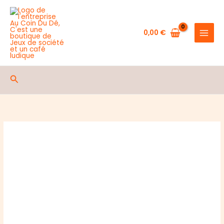
de
Aller
PATHFINDER
au
Livre
contenu
0,00
€
des
Joueurs
2
Rechercher