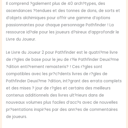
Il comprend ?galement plus de 40 arch?types, des
ascendances ?tendues et des tonnes de dons, de sorts et
d’objets alchimiques pour offrir une gamme d’options
passionnantes pour chaque personnage Pathfinder ! La
ressource id?ale pour les joueurs d?sireux d’approfondir le
Livre du Joueur.
Le Livre du Joueur 2 pour Pathfinder est le quatri?me livre
de r?gles de base pour le jeu de r?le Pathfinder Deuxi?me
?dition enti?rement remasteris? ! Ces r?gles sont
compatibles avec les pr?c?dents livres de r?gles de
Pathfinder Deuxi?me ?dition, int?grant des errata complets
et des mises ? jour de r?gles et certains des meilleurs
contenus additionnels des livres ult?rieurs dans de
nouveaux volumes plus faciles d’acc?s avec de nouvelles
pr?sentations inspir?es par des ann?es de commentaires
de joueurs.