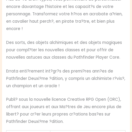
encore davantage l’histoire et les capacit?s de votre
personnage. Transformez votre h?ros en acrobate a?rien,
en cavalier haut perch?, en pirate tra?tre, et bien plus
encore !
Des sorts, des objets alchimiques et des objets magiques
pour compl?ter les nouvelles classes et pour offrir de
nouvelles astuces aux classes du Pathfinder Player Core.
Errata enti?rement int?gr?s des premi?res ann?es de
Pathfinder Deuxi?me ?dition, y compris un alchimiste r?vis?,
un champion et un oracle !
Publi? sous la nouvelle licence Creative RPG Open (ORC),
offrant aux joueurs et aux Ma?tres de Jeu encore plus de
libert? pour cr?er leurs propres cr?ations bas?es sur
Pathfinder Deuxi?me ?dition.