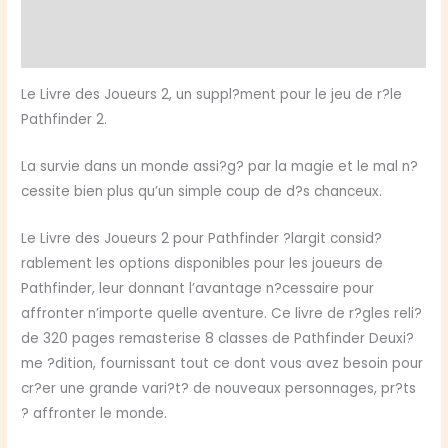
Informations complémentaires
2
Avis (0)
Le Livre des Joueurs 2, un suppl?ment pour le jeu de r?le
Pathfinder 2.
La survie dans un monde assi?g? par la magie et le mal n?
cessite bien plus qu’un simple coup de d?s chanceux.
Le Livre des Joueurs 2 pour Pathfinder ?largit consid?
rablement les options disponibles pour les joueurs de
Pathfinder, leur donnant l’avantage n?cessaire pour
affronter n’importe quelle aventure. Ce livre de r?gles reli?
de 320 pages remasterise 8 classes de Pathfinder Deuxi?
me ?dition, fournissant tout ce dont vous avez besoin pour
cr?er une grande vari?t? de nouveaux personnages, pr?ts
? affronter le monde.