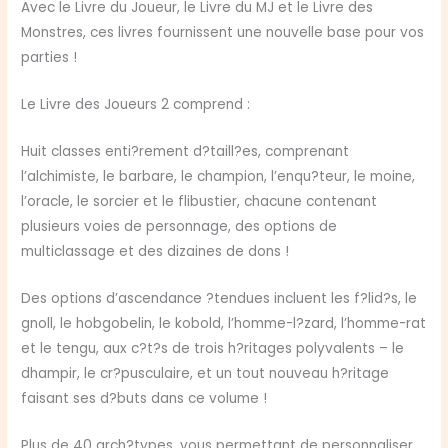
Avec le Livre du Joueur, le Livre du MJ et le Livre des
Monstres, ces livres fournissent une nouvelle base pour vos
parties !
Le Livre des Joueurs 2 comprend :
Huit classes enti?rement d?taill?es, comprenant
l’alchimiste, le barbare, le champion, l’enqu?teur, le moine,
l’oracle, le sorcier et le flibustier, chacune contenant
plusieurs voies de personnage, des options de
multiclassage et des dizaines de dons !
Des options d’ascendance ?tendues incluent les f?lid?s, le
gnoll, le hobgobelin, le kobold, l’homme-l?zard, l’homme-rat
et le tengu, aux c?t?s de trois h?ritages polyvalents – le
dhampir, le cr?pusculaire, et un tout nouveau h?ritage
faisant ses d?buts dans ce volume !
Plus de 40 arch?types, vous permettant de personnaliser