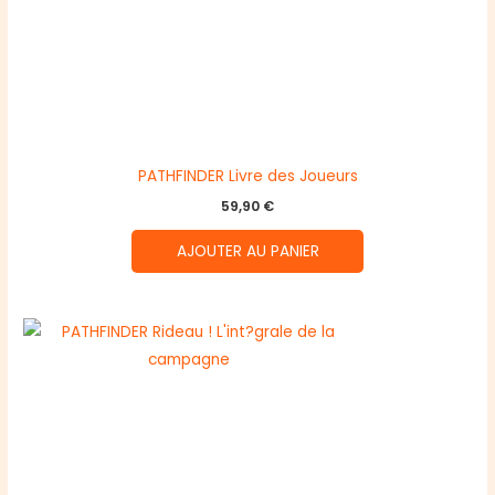
PATHFINDER Livre des Joueurs
59,90
€
AJOUTER AU PANIER