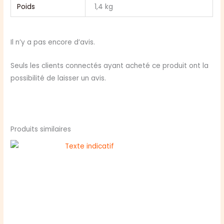
Poids
1,4 kg
Il n’y a pas encore d’avis.
Seuls les clients connectés ayant acheté ce produit ont la
possibilité de laisser un avis.
Produits similaires