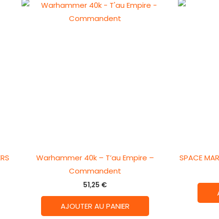
ERS
Warhammer 40k – T’au Empire –
SPACE MAR
Commandent
51,25
€
AJOUTER AU PANIER