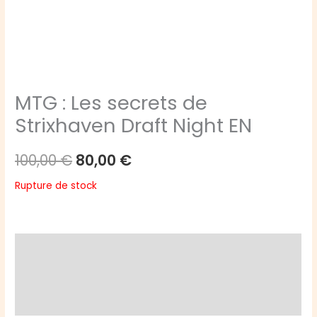
MTG : Les secrets de
Strixhaven Draft Night EN
Le
Le
100,00
€
80,00
€
prix
prix
Rupture de stock
initial
actuel
était :
est :
Description
100,00 €.
80,00 €.
Informations complémentaires
Avis (0)