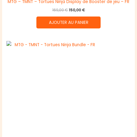
MTG – TMNT – Tortues Ninja Display de Booster de jeu – FR
Le
Le
169,00
€
150,00
€
prix
prix
initial
actuel
AJOUTER AU PANIER
était :
est :
169,00 €.
150,00 €.