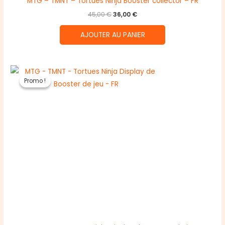
MTG – TMNT – Tortues Ninja Booster collector – FR
Le
Le
45,00
€
36,00
€
prix
prix
initial
actuel
AJOUTER AU PANIER
était :
est :
45,00 €.
36,00 €.
Promo !
Promo !