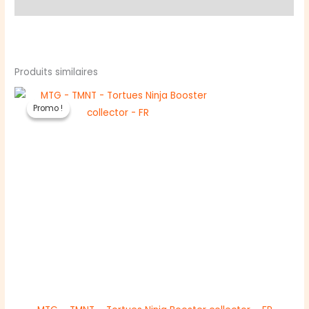
Avis (0)
commander
Anglais
Produits similaires
Promo !
Promo !